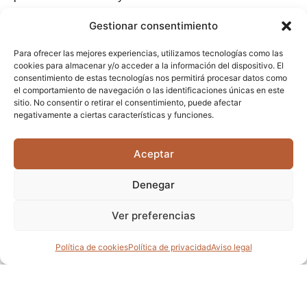
distribución de los espacios. Además, se ha
Gestionar consentimiento
trabajado en la mejora de la acústica y la
iluminación, garantizando un ambiente de trabajo
Para ofrecer las mejores experiencias, utilizamos tecnologías como las
cookies para almacenar y/o acceder a la información del dispositivo. El
óptimo para los empleados. La integración de
consentimiento de estas tecnologías nos permitirá procesar datos como
soluciones ergonómicas y una optimización en la
el comportamiento de navegación o las identificaciones únicas en este
disposición de mobiliario contribuyen a mejorar el
sitio. No consentir o retirar el consentimiento, puede afectar
negativamente a ciertas características y funciones.
rendimiento y la comodidad en el entorno laboral.
Aceptar
Denegar
Ver preferencias
Política de cookies
Política de privacidad
Aviso legal