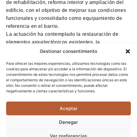
de rehabilitación, reforma interior y ampliación del
edificio, con el objetivo de mejorar sus condiciones
funcionales y consolidarlo como equipamiento de
referencia en el barrio.
La actuación ha contemplado la restauración de
elementos arquitectónicos existentes, la
reorganización de espacios interiores para
Gestionar consentimiento
optimizar la distribución comercial y la
Para ofrecer las mejores experiencias, utilizamos tecnologías como las
incorporación de nuevos volúmenes destinados a
cookies para almacenar y/o acceder a la información del dispositivo. El
ampliar la capacidad operativa del mercado.
consentimiento de estas tecnologías nos permitirá procesar datos como
el comportamiento de navegación o las identificaciones únicas en este
El proyecto ha estado orientado a reforzar la
sitio. No consentir o retirar el consentimiento, puede afectar
accesibilidad, la eficiencia energética y la
negativamente a ciertas características y funciones.
integración del mercado en su entorno urbano,
garantizando su viabilidad a largo plazo como
Aceptar
infraestructura clave para la vida cotidiana del
Poblenou.
Denegar
Ver preferencias